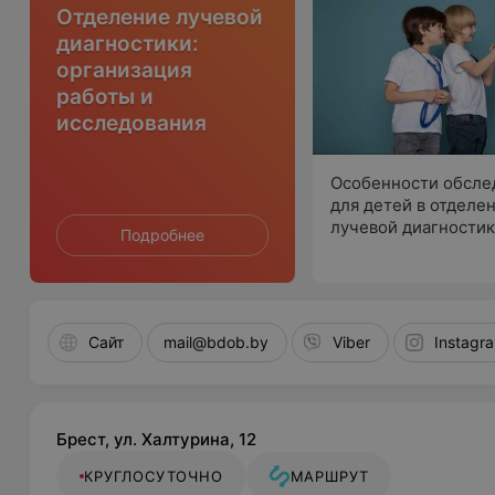
Отделение лучевой
диагностики:
организация
работы и
исследования
Особенности обсле
для детей в отделе
лучевой диагности
Подробнее
Сайт
mail@bdob.by
Viber
Instagr
Брест, ул. Халтурина, 12
КРУГЛОСУТОЧНО
МАРШРУТ