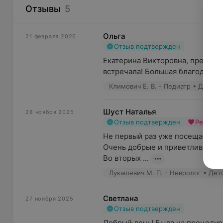
Отзывы
5
Ольга
21 февраля 2026
Отзыв подтвержден
Екатерина Викторовна, прекрасн
встречала! Большая благодарнос
Климович Е. В. - Педиатр • Детск
Шуст Наталья
28 ноября 2025
Отзыв подтвержден
Рекоме
Не первый раз уже посещаем це
Очень добрые и приветливые раб
Во вторых ...
Лукашевич М. П. - Невролог • Дет
Светлана
27 ноября 2025
Отзыв подтвержден
Добрый день! Была на процедур