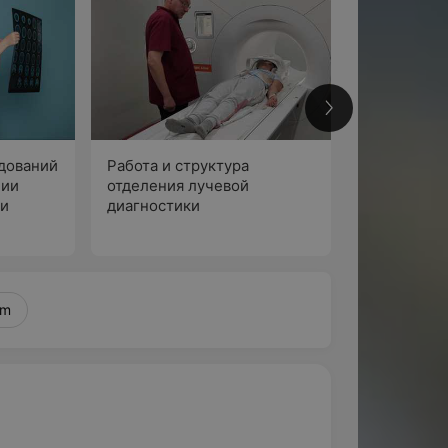
1
дований
Работа и структура
нии
отделения лучевой
ки
диагностики
По
am