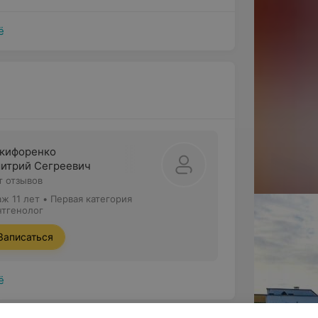
ё
кифоренко
итрий Сегреевич
т отзывов
аж 11 лет
•
Первая категория
нтгенолог
Записаться
ё