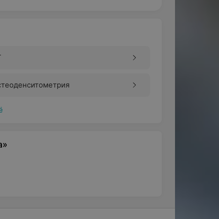
Т
стеоденситометрия
ё
а»