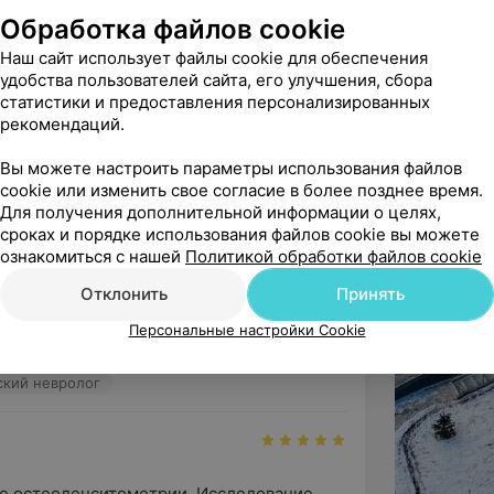
Обработка файлов cookie
Наш сайт использует файлы cookie для обеспечения
удобства пользователей сайта, его улучшения, сбора
статистики и предоставления персонализированных
рекомендаций.
ый и самый лучший врач которого я 
ть за трепетное отношение ...
Вы можете настроить параметры использования файлов
cookie или изменить свое согласие в более позднее время.
ий гематолог • Детский онколог
Для получения дополнительной информации о целях,
сроках и порядке использования файлов cookie вы можете
ознакомиться с нашей
Политикой обработки файлов cookie
ндую
Отклонить
Принять
нт Здорового сна

отники на ресепшен, это во первых

Персональные настройки Cookie
ский невролог
е остеоденситометрии. Исследование 