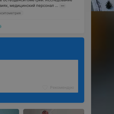
иях, медицинский персонал ...
нситометрия
ё
Рекомендую